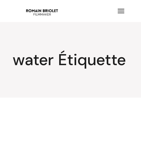
Aller
au
contenu
water Étiquette