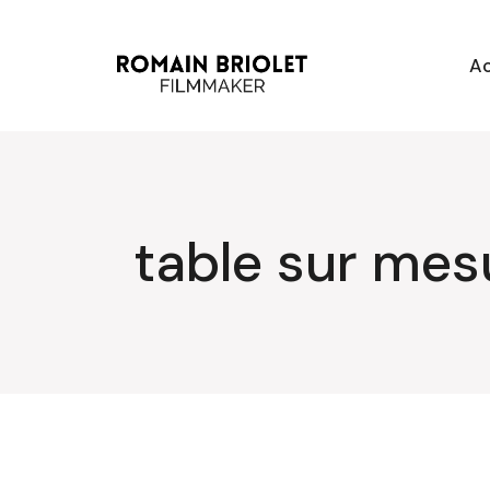
Aller
au
contenu
Ac
table sur mes