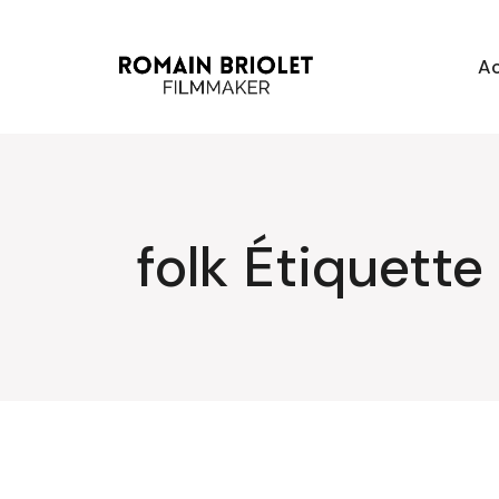
Aller
au
contenu
Ac
folk Étiquette