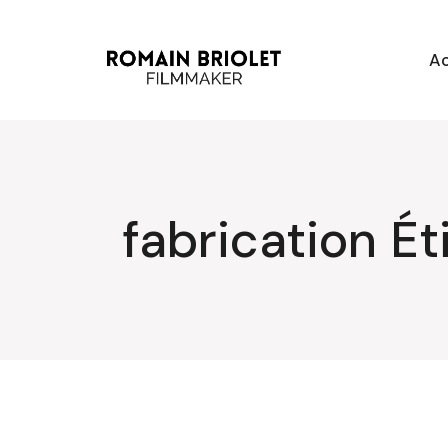
Aller
au
contenu
Ac
fabrication Ét