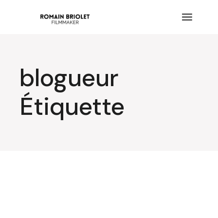
Aller
au
contenu
blogueur
Étiquette