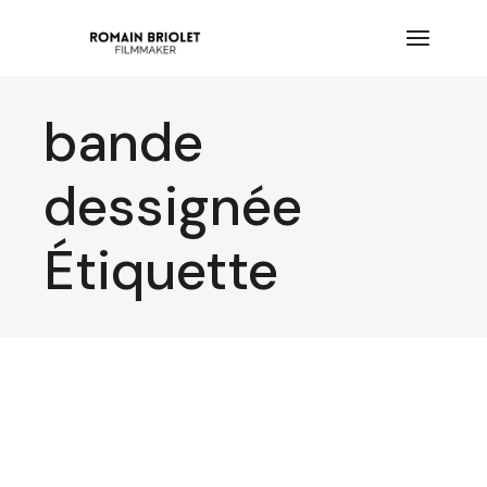
Aller
au
contenu
bande
dessignée
Étiquette