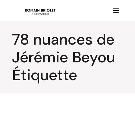
Aller
au
contenu
78 nuances de
Jérémie Beyou
Étiquette