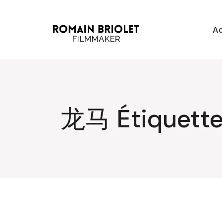
Aller
au
contenu
Ac
龙马 Étiquett